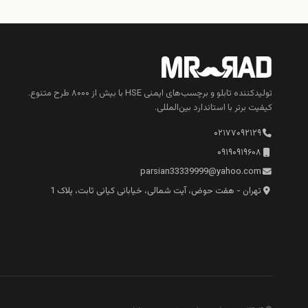
تولیدکننده تابلو و برچسب‌های ایمنی HSE با بیش از ۸۰۰۰ طرح متنوع.
کیفیت برتر با استاندارد بین‌المللی.
۰۲۱۷۷۰۹۲۱۲۹
۰۹۱۹۰۹۱۹۶۰۸
parsian33339999@yahoo.com
تهران - هفت حوض، آیت شمالی، خیابانی کیانی ثابت، پلاک 1