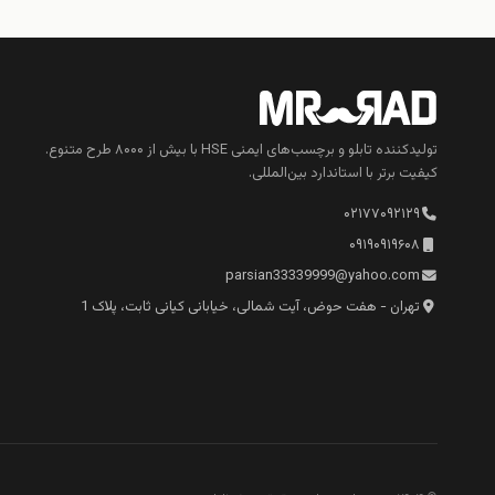
تولیدکننده تابلو و برچسب‌های ایمنی HSE با بیش از ۸۰۰۰ طرح متنوع.
کیفیت برتر با استاندارد بین‌المللی.
۰۲۱۷۷۰۹۲۱۲۹
۰۹۱۹۰۹۱۹۶۰۸
parsian33339999@yahoo.com
تهران - هفت حوض، آیت شمالی، خیابانی کیانی ثابت، پلاک 1