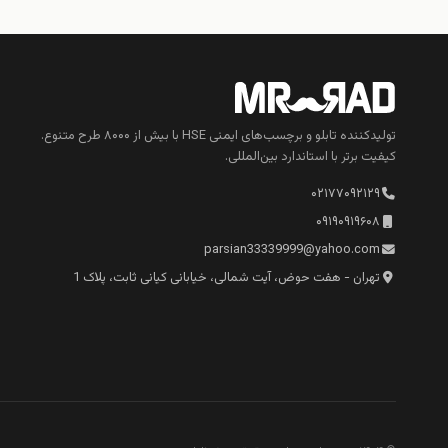
تولیدکننده تابلو و برچسب‌های ایمنی HSE با بیش از ۸۰۰۰ طرح متنوع.
کیفیت برتر با استاندارد بین‌المللی.
۰۲۱۷۷۰۹۲۱۲۹
۰۹۱۹۰۹۱۹۶۰۸
parsian33339999@yahoo.com
تهران - هفت حوض، آیت شمالی، خیابانی کیانی ثابت، پلاک 1