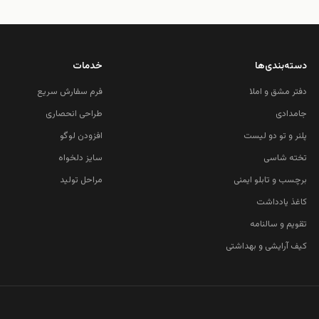
دسته‌بندی‌ها
خدمات
دفتر مشق و املا
فرم سفارش سریع
جامدادی
طراحی انحصاری
پلنر و تو دو لیست
افزودن لوگو
تخته شاسی
سایز دلخواه
برچسب و تابلو ایمنی
مراحل تولید
کاغذ یادداشت
تقویم و سالنامه
کیف آرایشی و بهداشتی