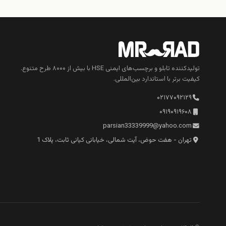
تولیدکننده تابلو و برچسب‌های ایمنی HSE با بیش از ۸۰۰۰ طرح متنوع.
کیفیت برتر با استاندارد بین‌المللی.
۰۲۱۷۷۰۹۲۱۲۹
۰۹۱۹۰۹۱۹۶۰۸
parsian33339999@yahoo.com
تهران - هفت حوض، آیت شمالی، خیابانی کیانی ثابت، پلاک 1