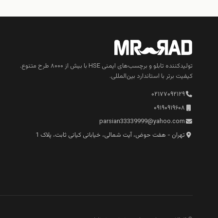
تولیدکننده تابلو و برچسب‌های ایمنی HSE با بیش از ۸۰۰۰ طرح متنوع.
کیفیت برتر با استاندارد بین‌المللی.
۰۲۱۷۷۰۹۲۱۲۹
۰۹۱۹۰۹۱۹۶۰۸
parsian33339999@yahoo.com
تهران - هفت حوض، آیت شمالی، خیابانی کیانی ثابت، پلاک 1