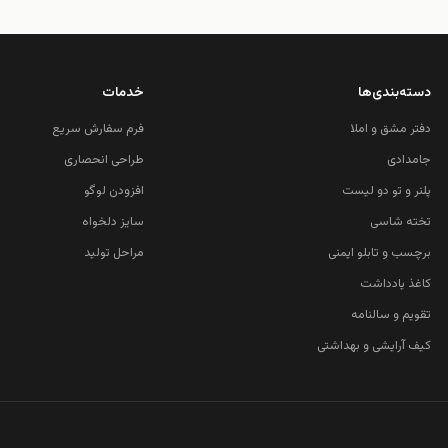
دسته‌بندی‌ها
خدمات
دفتر مشق و املا
فرم سفارش سریع
جامدادی
طراحی انحصاری
پلنر و تو دو لیست
افزودن لوگو
تخته شاسی
سایز دلخواه
برچسب و تابلو ایمنی
مراحل تولید
کاغذ یادداشت
تقویم و سالنامه
کیف آرایشی و بهداشتی