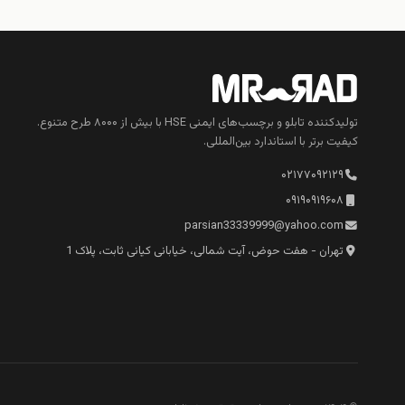
تولیدکننده تابلو و برچسب‌های ایمنی HSE با بیش از ۸۰۰۰ طرح متنوع.
کیفیت برتر با استاندارد بین‌المللی.
۰۲۱۷۷۰۹۲۱۲۹
۰۹۱۹۰۹۱۹۶۰۸
parsian33339999@yahoo.com
تهران - هفت حوض، آیت شمالی، خیابانی کیانی ثابت، پلاک 1