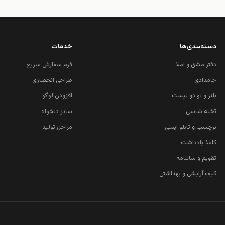
دسته‌بندی‌ها
خدمات
دفتر مشق و املا
فرم سفارش سریع
جامدادی
طراحی انحصاری
پلنر و تو دو لیست
افزودن لوگو
تخته شاسی
سایز دلخواه
برچسب و تابلو ایمنی
مراحل تولید
کاغذ یادداشت
تقویم و سالنامه
کیف آرایشی و بهداشتی