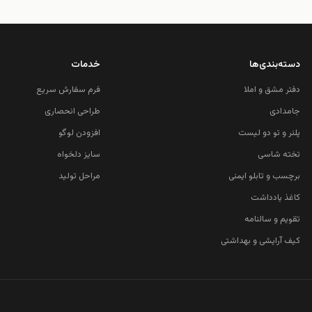
دسته‌بندی‌ها
خدمات
دفتر مشق و املا
فرم سفارش سریع
جامدادی
طراحی انحصاری
پلنر و تو دو لیست
افزودن لوگو
تخته شاسی
سایز دلخواه
برچسب و تابلو ایمنی
مراحل تولید
کاغذ یادداشت
تقویم و سالنامه
کیف آرایشی و بهداشتی