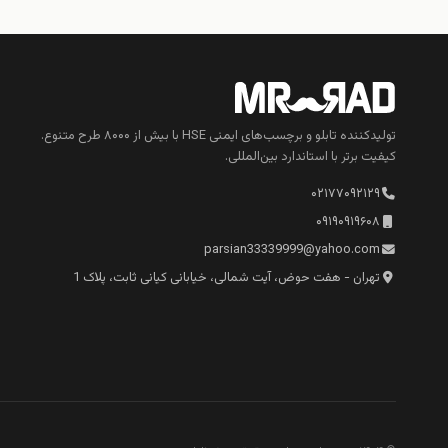
تولیدکننده تابلو و برچسب‌های ایمنی HSE با بیش از ۸۰۰۰ طرح متنوع.
کیفیت برتر با استاندارد بین‌المللی.
۰۲۱۷۷۰۹۲۱۲۹
۰۹۱۹۰۹۱۹۶۰۸
parsian33339999@yahoo.com
تهران - هفت حوض، آیت شمالی، خیابانی کیانی ثابت، پلاک 1