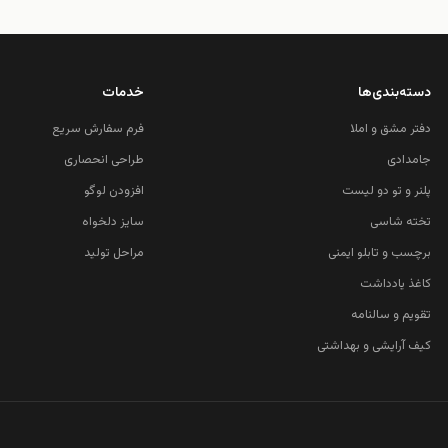
دسته‌بندی‌ها
خدمات
دفتر مشق و املا
فرم سفارش سریع
جامدادی
طراحی انحصاری
پلنر و تو دو لیست
افزودن لوگو
تخته شاسی
سایز دلخواه
برچسب و تابلو ایمنی
مراحل تولید
کاغذ یادداشت
تقویم و سالنامه
کیف آرایشی و بهداشتی