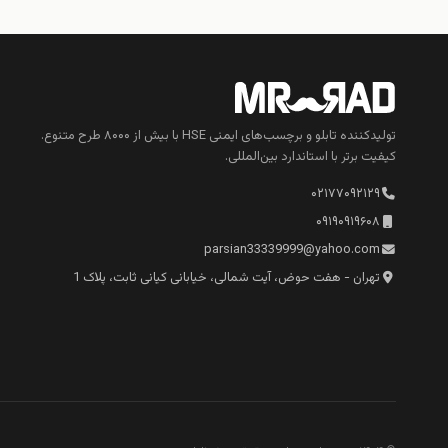
تولیدکننده تابلو و برچسب‌های ایمنی HSE با بیش از ۸۰۰۰ طرح متنوع.
کیفیت برتر با استاندارد بین‌المللی.
۰۲۱۷۷۰۹۲۱۲۹
۰۹۱۹۰۹۱۹۶۰۸
parsian33339999@yahoo.com
تهران - هفت حوض، آیت شمالی، خیابانی کیانی ثابت، پلاک 1