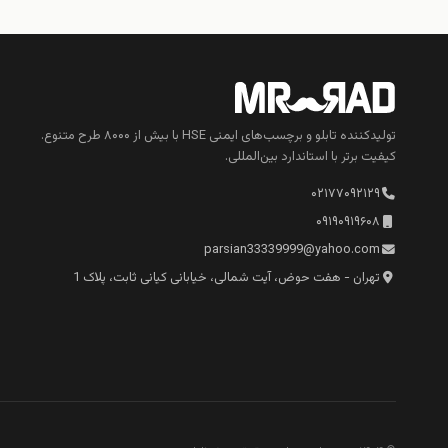
تولیدکننده تابلو و برچسب‌های ایمنی HSE با بیش از ۸۰۰۰ طرح متنوع.
کیفیت برتر با استاندارد بین‌المللی.
۰۲۱۷۷۰۹۲۱۲۹
۰۹۱۹۰۹۱۹۶۰۸
parsian33339999@yahoo.com
تهران - هفت حوض، آیت شمالی، خیابانی کیانی ثابت، پلاک 1