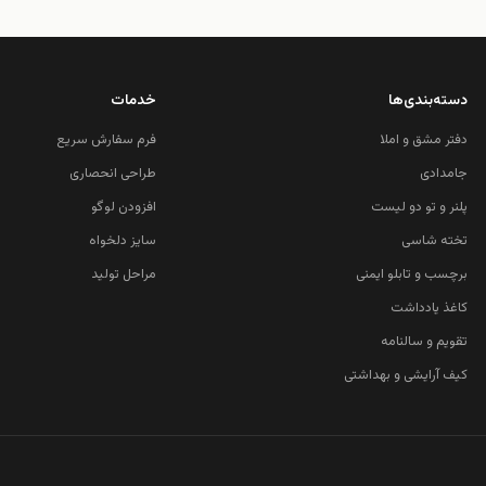
دسته‌بندی‌ها
خدمات
دفتر مشق و املا
فرم سفارش سریع
جامدادی
طراحی انحصاری
پلنر و تو دو لیست
افزودن لوگو
تخته شاسی
سایز دلخواه
برچسب و تابلو ایمنی
مراحل تولید
کاغذ یادداشت
تقویم و سالنامه
کیف آرایشی و بهداشتی