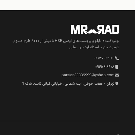
تولیدکننده تابلو و برچسب‌های ایمنی HSE با بیش از ۸۰۰۰ طرح متنوع.
کیفیت برتر با استاندارد بین‌المللی.
۰۲۱۷۷۰۹۲۱۲۹
۰۹۱۹۰۹۱۹۶۰۸
parsian33339999@yahoo.com
تهران - هفت حوض، آیت شمالی، خیابانی کیانی ثابت، پلاک 1