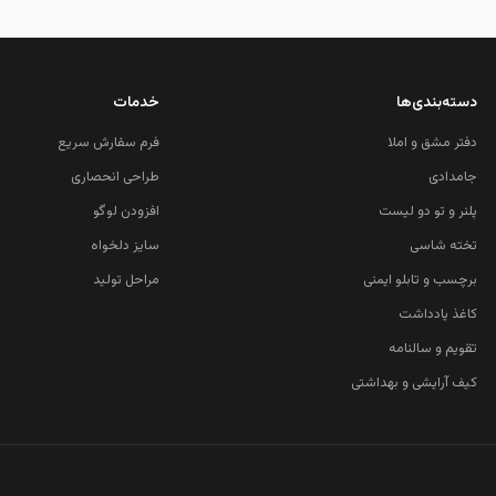
دسته‌بندی‌ها
خدمات
دفتر مشق و املا
فرم سفارش سریع
جامدادی
طراحی انحصاری
پلنر و تو دو لیست
افزودن لوگو
تخته شاسی
سایز دلخواه
برچسب و تابلو ایمنی
مراحل تولید
کاغذ یادداشت
تقویم و سالنامه
کیف آرایشی و بهداشتی