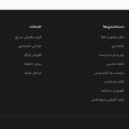
دسته‌بندی‌ها
خدمات
دفتر مشق و املا
فرم سفارش سریع
جامدادی
طراحی انحصاری
پلنر و تو دو لیست
افزودن لوگو
تخته شاسی
سایز دلخواه
برچسب و تابلو ایمنی
مراحل تولید
کاغذ یادداشت
تقویم و سالنامه
کیف آرایشی و بهداشتی