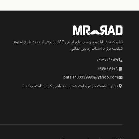
تولیدکننده تابلو و برچسب‌های ایمنی HSE با بیش از ۸۰۰۰ طرح متنوع.
کیفیت برتر با استاندارد بین‌المللی.
۰۲۱۷۷۰۹۲۱۲۹
۰۹۱۹۰۹۱۹۶۰۸
parsian33339999@yahoo.com
تهران - هفت حوض، آیت شمالی، خیابانی کیانی ثابت، پلاک 1