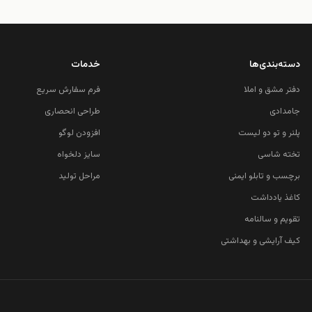
دسته‌بندی‌ها
خدمات
دفتر مشق و املا
فرم سفارش سریع
جامدادی
طراحی انحصاری
پلنر و تو دو لیست
افزودن لوگو
تخته شاسی
سایز دلخواه
برچسب و تابلو ایمنی
مراحل تولید
کاغذ یادداشت
تقویم و سالنامه
کیف آرایشی و بهداشتی