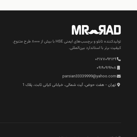
تولیدکننده تابلو و برچسب‌های ایمنی HSE با بیش از ۸۰۰۰ طرح متنوع.
کیفیت برتر با استاندارد بین‌المللی.
۰۲۱۷۷۰۹۲۱۲۹
۰۹۱۹۰۹۱۹۶۰۸
parsian33339999@yahoo.com
تهران - هفت حوض، آیت شمالی، خیابانی کیانی ثابت، پلاک 1