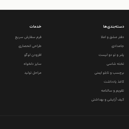
دسته‌بندی‌ها
خدمات
دفتر مشق و املا
فرم سفارش سریع
جامدادی
طراحی انحصاری
پلنر و تو دو لیست
افزودن لوگو
تخته شاسی
سایز دلخواه
برچسب و تابلو ایمنی
مراحل تولید
کاغذ یادداشت
تقویم و سالنامه
کیف آرایشی و بهداشتی