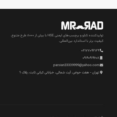
تولیدکننده تابلو و برچسب‌های ایمنی HSE با بیش از ۸۰۰۰ طرح متنوع.
کیفیت برتر با استاندارد بین‌المللی.
۰۲۱۷۷۰۹۲۱۲۹
۰۹۱۹۰۹۱۹۶۰۸
parsian33339999@yahoo.com
تهران - هفت حوض، آیت شمالی، خیابانی کیانی ثابت، پلاک 1