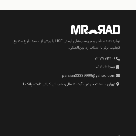
تولیدکننده تابلو و برچسب‌های ایمنی HSE با بیش از ۸۰۰۰ طرح متنوع.
کیفیت برتر با استاندارد بین‌المللی.
۰۲۱۷۷۰۹۲۱۲۹
۰۹۱۹۰۹۱۹۶۰۸
parsian33339999@yahoo.com
تهران - هفت حوض، آیت شمالی، خیابانی کیانی ثابت، پلاک 1