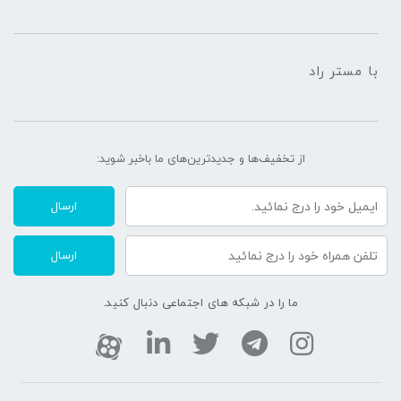
ايمني, علايم ايمني و بهداشت, تابلو ايمني, علائم هشدار دهنده،
هشدار دهنده های ایمنی، علائم خطر، هشدار دهنده خطر, علائم, علایم
ايمني, ایمنی, تابلو، پوستر آموزشی hse ، علایم ایمنی در محیط کار،
با مستر راد
علائم ایمنی در کارگاه، علائم ایمنی مواد شیمیایی قابل جست و جو
هستند.
از تخفیف‌ها و جدیدترین‌های ما‌ باخبر شوید:
ارسال
ارسال
ما را در شبکه های اجتماعی دنبال کنید.