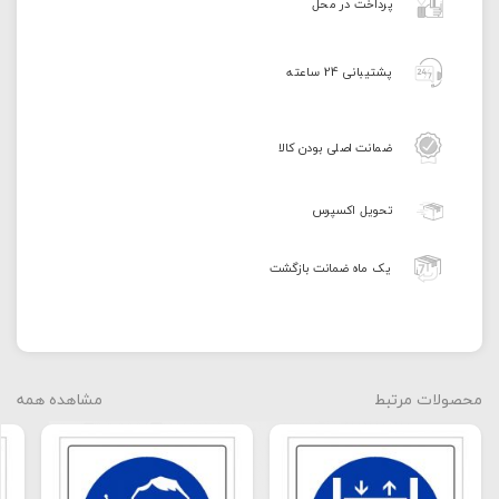
راد
پرداخت در محل
طرح
از
پشتیبانی 24 ساعته
دمپایی
محل
کار
استفاده
ضمانت اصلی بودن کالا
نمائید
مدل
تحویل اکسپرس
HSE-
OSHA-
یک ماه ضمانت بازگشت
253
عدد
محصولات مرتبط
مشاهده همه