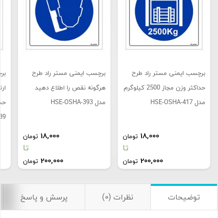
برچسب ایمنی مستر راد طرح
برچسب ایمنی مستر راد طرح
بر
حداکثر وزن مجاز 2500 کیلوگرم
هرگونه نقص را اطلاع دهید
ارت
مدل HSE-OSHA-417
مدل HSE-OSHA-393
89
تصاویر رسمی
18,000
18,000
تومان
تومان
تا
تا
برچسب ایمنی
200,000
200,000
تومان
تومان
مستر راد طرح از
دمپایی محل کار
استفاده نمائید
توضیحات
نظرات (0)
پرسش و پاسخ
مدل HSE-
اشتراک گذاری در شبکه های اجتماعی