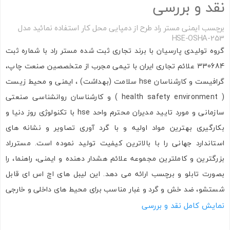
OSHA-253
نقد و بررسی
برچسب ایمنی مستر راد طرح از دمپایی محل کار استفاده نمائید مدل
HSE-OSHA-253
گروه تولیدی پارسیان با برند تجاری ثبت شده مستر راد با شماره ثبت
ارسال به ایمیل
330684 علائم تجاری ایران با تیمی مجرب از متخصصین صنعت چاپ،
گرافیست و کارشناسان hse سلامت (بهداشت) ، ایمنی و محیط زیست
( health safety environment ) و کارشناسان روانشناسی صنعتی
ارسال
سازمانی و مورد تایید مدیران محترم واحد hse با تکنولوژی روز دنیا و
بکارگیری بهترین مواد اولیه و با گرد آوری تصاویر و نشانه های
استاندارد جهانی را با بالاترین کیفیت تولید نموده است. مسترراد
بزرگترین و کاملترین مجموعه علائم هشدار دهنده و ایمنی، راهنما، را
بصورت تابلو و برچسب ارائه می دهد. این لیبل های اچ اس ای قابل
شستشو، ضد خش و گرد و غبار مناسب برای محیط های داخلی و خارجی
و نصب آسان بر روی دیوار، سنگ، فلز، سطوح صاف و … می باشند.
نمایش کامل نقد و بررسی
طول عمر این برچسبها در شرایط عادی حدوداً هفت سال یا به عبارتی