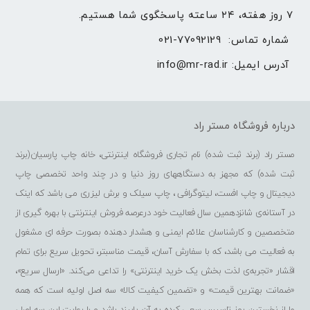
۷ روز هفته، ۲۴ ساعته پاسخگوی شما هستیم.
شماره تماس: 
021-77092129
آدرس ایمیل: 
info@mr-rad.ir
درباره فروشگاه مستر راد
مستر راد (برند ثبت شده) نام تجاری فروشگاه اینترنتی، خانه چاپ پارسیان(برند
ثبت شده) که مجهز به دستگاههای روز دنیا و در چند واحد تخصصی چاپ
دیجیتال و چاپ افست، لیتوگرافی ، چاپ سیلک و برش لیزری می باشد که اینک
در آستانه‌ی شانزدهمین سال فعالیت خود درعرصه فروش اینترنتی با بهره گیری از
متخصصین و کارشناسان علائم ایمنی و هشدار دهنده بصورت حرفه ای مشغول
به فعالیت می باشد، که با سفارش آسان، قیمت مناسبتر، تحویل سریع برای تمام
اقشار «تجربه‌ی لذت‌ بخش یک خرید اینترنتی» را تداعی می‌کند. «ارسال سریع»،
«ضمانت بهترین قیمت» و «تضمین کیفیت کالا» سه اصل اولیه است که همه
ما از نخستین روز تاسیس سعی کرده به آن پایبند باشد و با رعایت این سه اصل،