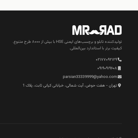
تولیدکننده تابلو و برچسب‌های ایمنی HSE با بیش از ۸۰۰۰ طرح متنوع.
کیفیت برتر با استاندارد بین‌المللی.
۰۲۱۷۷۰۹۲۱۲۹
۰۹۱۹۰۹۱۹۶۰۸
parsian33339999@yahoo.com
تهران - هفت حوض، آیت شمالی، خیابانی کیانی ثابت، پلاک 1