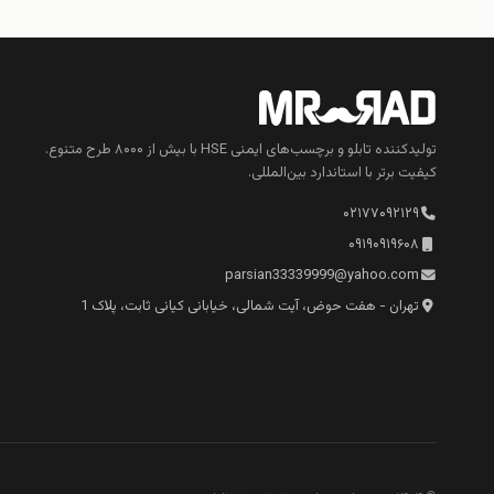
تولیدکننده تابلو و برچسب‌های ایمنی HSE با بیش از ۸۰۰۰ طرح متنوع.
کیفیت برتر با استاندارد بین‌المللی.
۰۲۱۷۷۰۹۲۱۲۹
۰۹۱۹۰۹۱۹۶۰۸
parsian33339999@yahoo.com
تهران - هفت حوض، آیت شمالی، خیابانی کیانی ثابت، پلاک 1