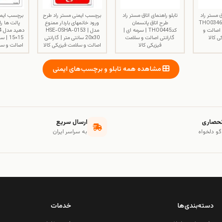
ق مستر راد
تابلو راهنمای اتاق مستر راد
برچسب ایمنی مستر راد طرح
برچسب ایمن
طرح انبار فنی کدTHO0346
طرح اتاق پانسمان
ورود خانمهای باردار ممنوع
پالت ها را
ی اصالت و
کدTHO0445 | سرمه ای |
مدل HSE-OSHA-0153 |
د
 کالا
گارانتی اصالت و سلامت
20x30 سانتی متر | گارانتی
| 15
فیزیکی کالا
اصالت و سلامت فیزیکی کالا
اصالت و سلا
مشاهده همه تابلو و برچسب‌های ایمنی
نحصاری
ارسال سریع
گو دلخواه
به سراسر ایران
دسته‌بندی‌ها
خدمات