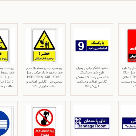
ر راد طرح
تابلو نشانگر چاپ پارسیان
برچسب ایمنی مستر راد طرح
برچسب ایمن
خطر سگ نگهبان مدل HSE-
طرح شماره پارکینگ
خطر برخورد با بار جرثقیل مدل
خطر سقوط ب
OSHA-179 | 20x30 سانتی
اختصاصی واحد 9 | مشکی |
HSE-OSHA-438 | 30x40
مدل 1
لت و سلامت
گارانتی اصالت و سلامت
سانتی متر | گارانتی اصالت و
30x40
لا
فیزیکی کالا
سلامت فیزیکی کالا
اصالت و سلا