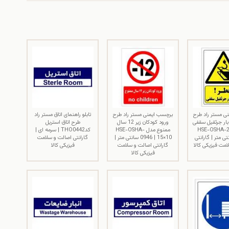
ی مستر راد طرح
برچسب ایمنی مستر راد طرح
تابلو راهنمای اتاق مستر راد
ار جرثقیل سقفی
ورود کودکان زیر 12 سال
طرح اتاق استریل
HSE-OSHA-29 |
ممنوع مدل HSE-OSHA-
کدTHO0442 | سرمه ای |
 سانتی متر | گارانتی
0946 | 15×10 سانتی متر |
گارانتی اصالت و سلامت
مت فیزیکی کالا
گارانتی اصالت و سلامت
فیزیکی کالا
فیزیکی کالا