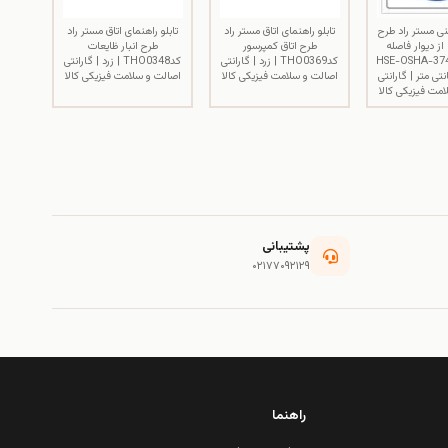
ی مستر راد طرح
تابلو راهنمای اتاق مستر راد
تابلو راهنمای اتاق مستر راد
 از دیوار فاصله
طرح اتاق کمپرسور
طرح انبار ظایعات
هید مدل HSE-OSHA-374
کدTHO0369 | زرد | گارانتی
کدTHO0348 | زرد | گارانتی
×15 سانتی متر | گارانتی
اصالت و سلامت فیزیکی کالا
اصالت و سلامت فیزیکی کالا
مت فیزیکی کالا
پشتیبانی
۰۲۱۷۷۰۹۲۱۲۹
راهنما