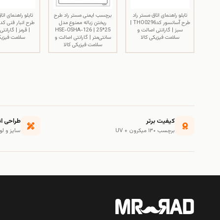
تابلو راهنمای اتاق مستر راد
برچسب ایمنی مستر راد طرح
تابلو راهنمای اتا
طرح آسانسور کدTHO0296 |
ریختن زباله ممنوع مدل
سبز | گارانتی اصالت و
HSE-OSHA-126 | 25*25
| قرمز | گارانت
سلامت فیزیکی کالا
سانتی‌متر | گارانتی اصالت و
سلامت فیزیکی
سلامت فیزیکی کالا
کیفیت برتر
طراحی ا
برچسب ۱۳۰ میکرون + UV
سایز و لو